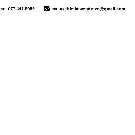
ine: 077.441.5059
mailto:thietkewebdn.vn@gmail.com